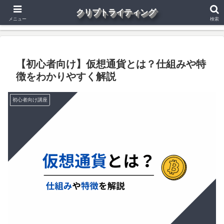
クリプトライティング
仮想通貨
Web3.0
投資
副業
健康
その他
メニュー
検索
【初心者向け】仮想通貨とは？仕組みや特
徴をわかりやすく解説
初心者向け講座