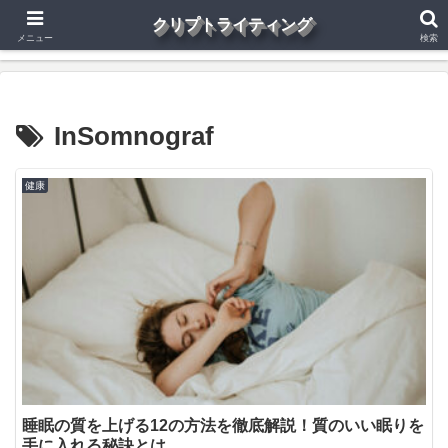
クリプトライティング
仮想通貨
Web3.0
投資
副業
健康
その他
メニュー
検索
InSomnograf
健康
睡眠の質を上げる12の方法を徹底解説！質のいい眠りを
手に入れる秘訣とは