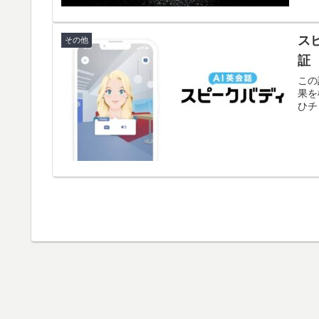
ス
その他
証
この
果を
ひチ