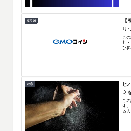
【
取引所
リ
この
判・
ひ参
ヒ
健康
ミ
この
す。
る人